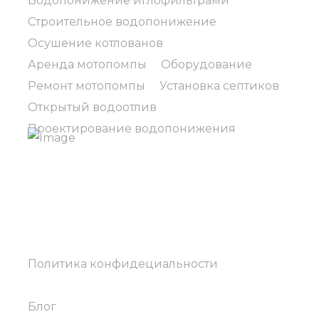
Водопонижение иглофильтрами
Строительное водопонижение
Осушение котлованов
Аренда мотопомпы
Оборудование
Ремонт мотопомпы
Установка септиков
Открытый водоотлив
Проектирование водопонижения
ООО ГрунтВакуум оказывает услуги по
водопонижению. Мы являемся
производителям насосного оборудования.
Продажа. Аренда.
Политика конфидециальности
Блог