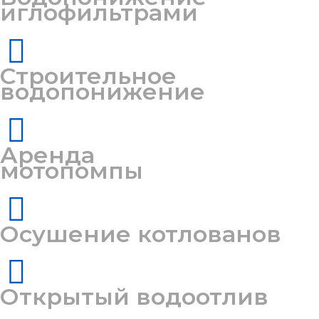
иглофильтрами
Строительное
водопонижение
Аренда
мотопомпы
Осушение котлованов
Открытый водоотлив