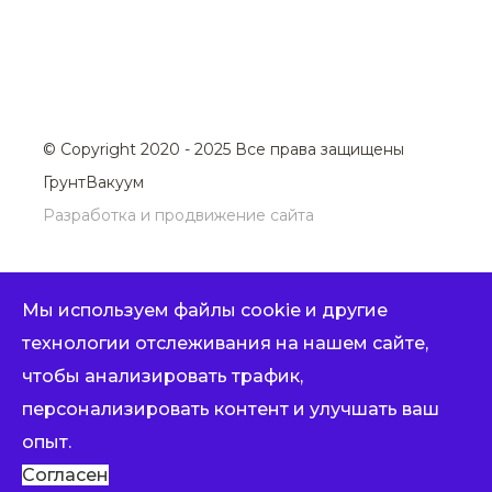
© Copyright 2020 -
2025
Все права защищены
ГрунтВакуум
Разработка и продвижение сайта
Обращаем ваше внимание на то, что данный интернет-сайт, а
Мы используем файлы cookie и другие
также вся информация о товарах и ценах, предоставленная на
технологии отслеживания на нашем сайте,
нём, носит исключительно информационный характер и ни при
чтобы анализировать трафик,
каких условиях не является публичной офертой, определяемой
персонализировать контент и улучшать ваш
положениями Статьи 437 Гражданского кодекса Российской
опыт.
Федерации.
Согласен